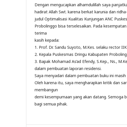
Dengan mengucapkan alhamdulillah saya panjatkan
hadirat Allah Swt. karena berkat karunia dan ridh
judul Optimalisasi Kualitas Kunjungan ANC Pusk
Probolinggo bisa terselesaikan. Pada kesempata
terima
kasih kepada:
1. Prof. Dr. Sandu Suyoto, M.Kes. selaku rector II
2. Kepala Puskesmas Dringu Kabupaten Probolin
3. Bapak Mohamad As’ad Efendy, S.Kep., Ns., M.K
dalam pembuatan laporan residensi.
Saya menyadari dalam pembuatan buku ini masih 
Oleh karena itu, saya mengharapkan kritik dan sar
membangun
demi kesempurnaan yang akan datang. Semoga bu
bagi semua pihak.