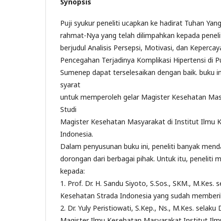
Synopsis
Puji syukur peneliti ucapkan ke hadirat Tuhan Ya
rahmat-Nya yang telah dilimpahkan kepada peneli
berjudul Analisis Persepsi, Motivasi, dan Keperca
Pencegahan Terjadinya Komplikasi Hipertensi di
Sumenep dapat terselesaikan dengan baik. buku i
syarat
untuk memperoleh gelar Magister Kesehatan Ma
Studi
Magister Kesehatan Masyarakat di Institut Ilmu 
Indonesia.
Dalam penyusunan buku ini, peneliti banyak men
dorongan dari berbagai pihak. Untuk itu, peneliti
kepada:
1. Prof. Dr. H. Sandu Siyoto, S.Sos., SKM., M.Kes. 
Kesehatan Strada Indonesia yang sudah memberika
2. Dr. Yuly Peristiowati, S.Kep., Ns., M.Kes. selak
Magister Ilmu Kesehatan Masyarakat Institut Il