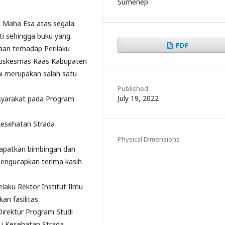
ng Maha Esa atas segala
ti sehingga buku yang
PDF
yaan terhadap Perilaku
 Puskesmas Raas Kabupaten
ni merupakan salah satu
Published
July 19, 2022
syarakat pada Program
Kesehatan Strada
Physical Dimensions
dapatkan bimbingan dan
 mengucapkan terima kasih
selaku Rektor Institut Ilmu
n fasilitas.
u Direktur Program Studi
mu Kesehatan Strada