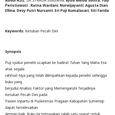
Abdul Aziz
,
IIK STRADA Indonesia
;
Byba Melda Suhita
;
Yuly
Peristiowati
;
Ratna Wardani
;
Nurwijayanti
;
Agusta Dian
Ellina
;
Devy Putri Nursanti
;
Eri Puji Kumalasari
;
Siti Farida
Keywords:
Ketuban Pecah Dini
Synopsis
Puji syukur peneliti ucapkan ke hadirat Tuhan Yang Maha Esa
atas segala
rahmat-Nya yang telah dilimpahkan kepada peneliti sehingga
buku yang
berjudul Analisis Faktor yang Memengaruhi Terjadinya
Ketuban Pecah Dini pada
Pasien Inpartu di Puskesmas Pragaan Kabupaten Sumenep
dapat terselesaikan
dengan baik. Buku ini merupakan salah satu syarat untuk