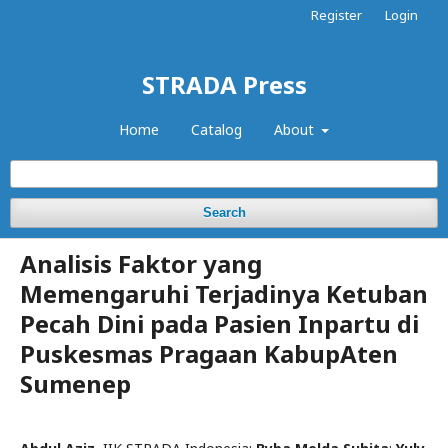
Register
Login
STRADA Press
Home
Catalog
About
Search
Analisis Faktor yang
Memengaruhi Terjadinya Ketuban
Pecah Dini pada Pasien Inpartu di
Puskesmas Pragaan KabupAten
Sumenep